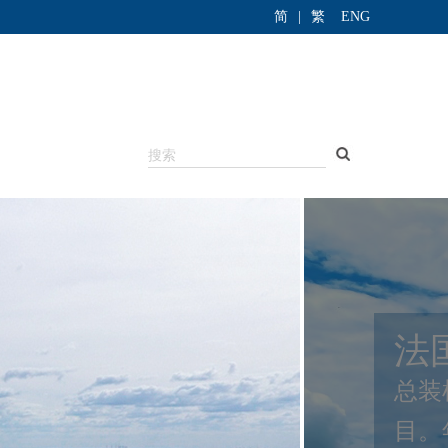
简
|
繁
ENG
吉
吉打
月2