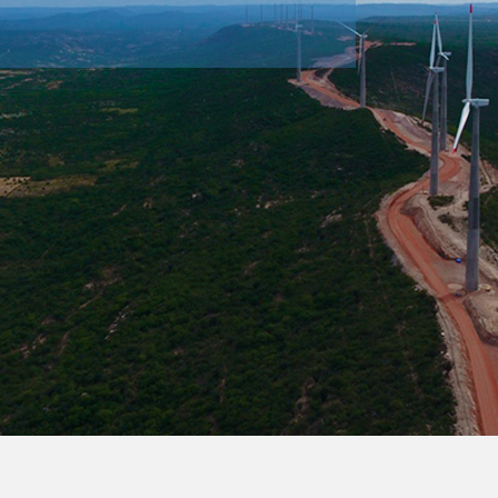
场到风车磨坊”徒步路线纳入
广项目。